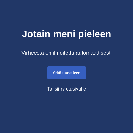
Jotain meni pieleen
Virheestä on ilmoitettu automaattisesti
Yritä uudelleen
Tai siirry etusivulle