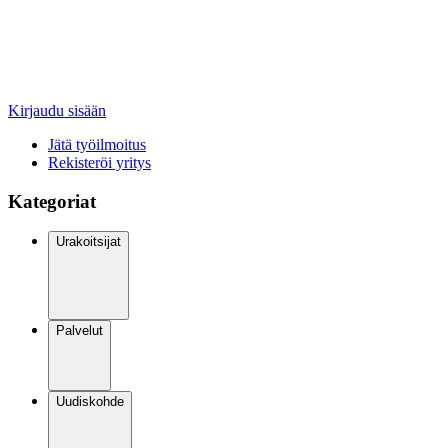
Kirjaudu sisään
Jätä työilmoitus
Rekisteröi yritys
Kategoriat
Urakoitsijat
Palvelut
Uudiskohde