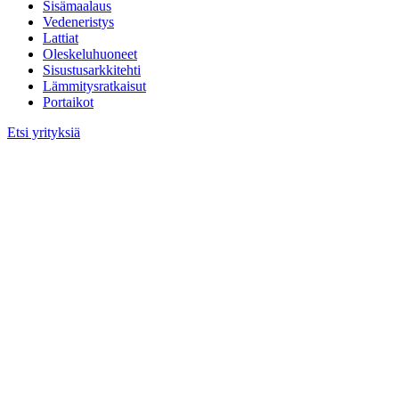
Sisämaalaus
Vedeneristys
Lattiat
Oleskeluhuoneet
Sisustusarkkitehti
Lämmitysratkaisut
Portaikot
Etsi yrityksiä