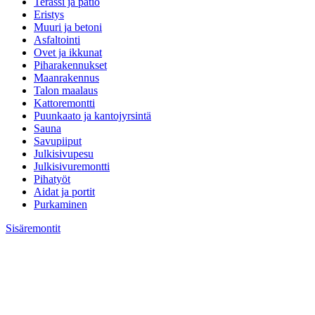
Terassi ja patio
Eristys
Muuri ja betoni
Asfaltointi
Ovet ja ikkunat
Piharakennukset
Maanrakennus
Talon maalaus
Kattoremontti
Puunkaato ja kantojyrsintä
Sauna
Savupiiput
Julkisivupesu
Julkisivuremontti
Pihatyöt
Aidat ja portit
Purkaminen
Sisäremontit