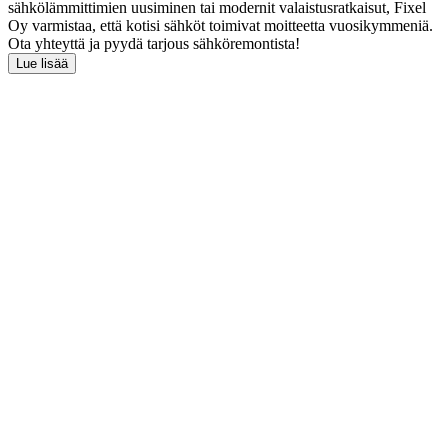
sähkölämmittimien uusiminen tai modernit valaistusratkaisut, Fixel
Oy varmistaa, että kotisi sähköt toimivat moitteetta vuosikymmeniä.
Ota yhteyttä ja pyydä tarjous sähköremontista!
Lue lisää