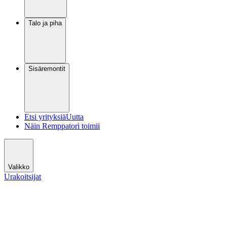
Talo ja piha
Sisäremontit
Etsi yrityksiä
Uutta
Näin Remppatori toimii
Valikko
Urakoitsijat