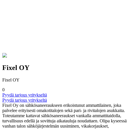
Fixel OY
Fixel OY
0
Pyydä tarjous yritykseltä
Pyydä tarjous yritykseltä
Fixel Oy on sähkösaneeraukseen erikoistunut ammattilainen, joka
palvelee erityisesti omakotitalojen sekä pari- ja rivitalojen asukkaita.
Toteutamme kattavat sähkösaneeraukset vankalla ammattitaidolla,
turvallisuus edellä ja sovittuja aikatauluja noudattaen. Olipa kyseessä
vanhan talon sähköjärjestelmän uusiminen, vikakorjaukset,