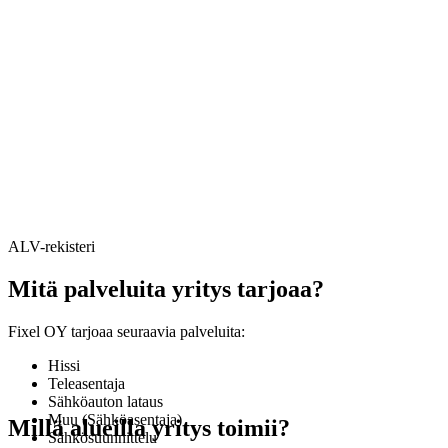
ALV-rekisteri
Mitä palveluita yritys tarjoaa?
Fixel OY tarjoaa seuraavia palveluita:
Hissi
Teleasentaja
Sähköauton lataus
Muu (Sähköasentaja)
Millä alueilla yritys toimii?
Sähkösuunnittelu