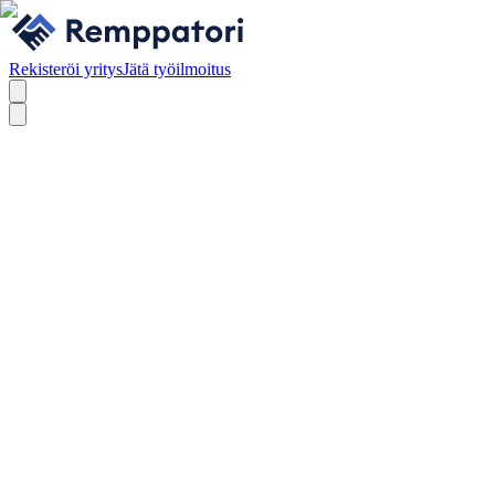
Rekisteröi yritys
Jätä työilmoitus