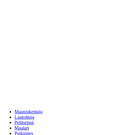
Maanrakentaja
Laatoittaja
Peltiseppä
Maalari
Putkimies