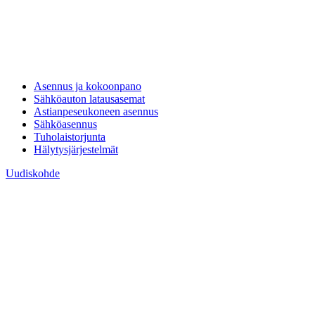
Asennus ja kokoonpano
Sähköauton latausasemat
Astianpeseukoneen asennus
Sähköasennus
Tuholaistorjunta
Hälytysjärjestelmät
Uudiskohde