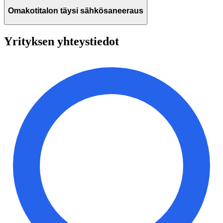
Omakotitalon täysi sähkösaneeraus
Yrityksen yhteystiedot