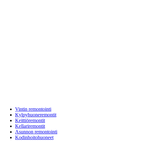
Vintin remontointi
Kylpyhuoneremontit
Keittiöremontit
Kellariremontit
Asunnon remontointi
Kodinhoitohuoneet