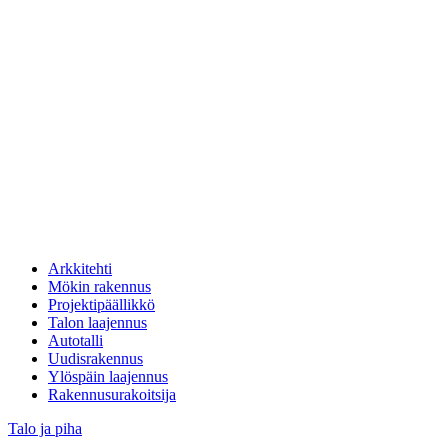
Arkkitehti
Mökin rakennus
Projektipäällikkö
Talon laajennus
Autotalli
Uudisrakennus
Ylöspäin laajennus
Rakennusurakoitsija
Talo ja piha