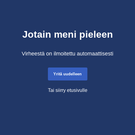
Jotain meni pieleen
Virheestä on ilmoitettu automaattisesti
Yritä uudelleen
Tai siirry etusivulle