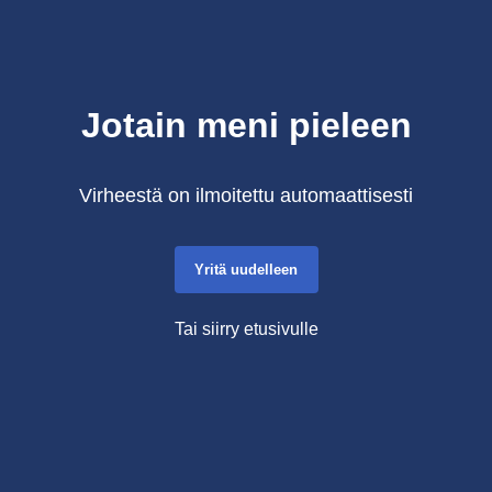
Jotain meni pieleen
Virheestä on ilmoitettu automaattisesti
Yritä uudelleen
Tai siirry etusivulle