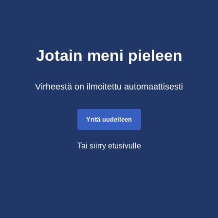
Jotain meni pieleen
Virheestä on ilmoitettu automaattisesti
Yritä uudelleen
Tai siirry etusivulle