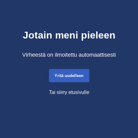
Jotain meni pieleen
Virheestä on ilmoitettu automaattisesti
Yritä uudelleen
Tai siirry etusivulle