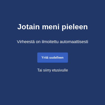
Jotain meni pieleen
Virheestä on ilmoitettu automaattisesti
Yritä uudelleen
Tai siirry etusivulle