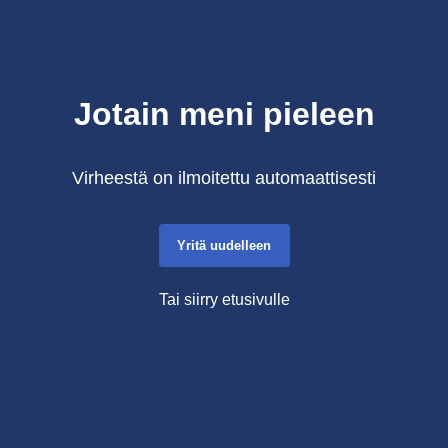
Jotain meni pieleen
Virheestä on ilmoitettu automaattisesti
Yritä uudelleen
Tai siirry etusivulle