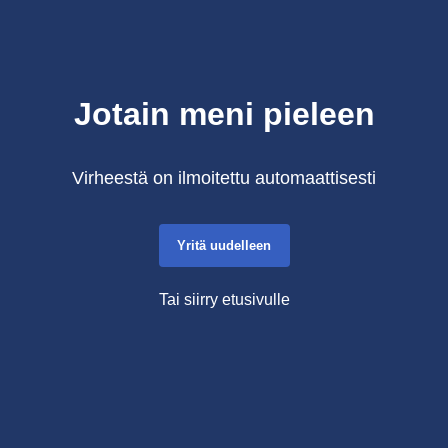
Jotain meni pieleen
Virheestä on ilmoitettu automaattisesti
Yritä uudelleen
Tai siirry etusivulle