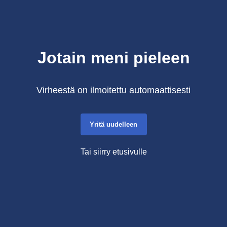
Jotain meni pieleen
Virheestä on ilmoitettu automaattisesti
Yritä uudelleen
Tai siirry etusivulle