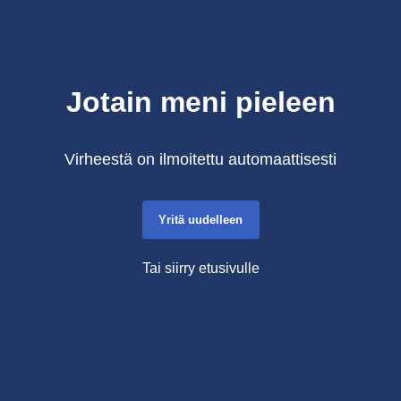
Jotain meni pieleen
Virheestä on ilmoitettu automaattisesti
Yritä uudelleen
Tai siirry etusivulle