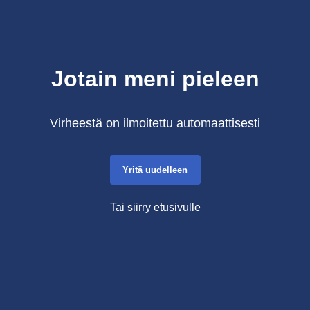
Jotain meni pieleen
Virheestä on ilmoitettu automaattisesti
Yritä uudelleen
Tai siirry etusivulle