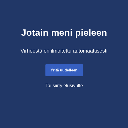
Jotain meni pieleen
Virheestä on ilmoitettu automaattisesti
Yritä uudelleen
Tai siirry etusivulle