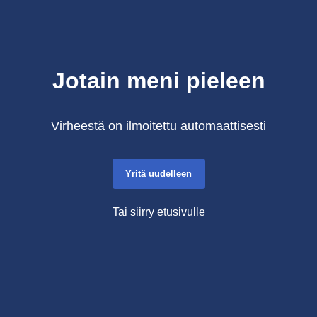
Jotain meni pieleen
Virheestä on ilmoitettu automaattisesti
Yritä uudelleen
Tai siirry etusivulle