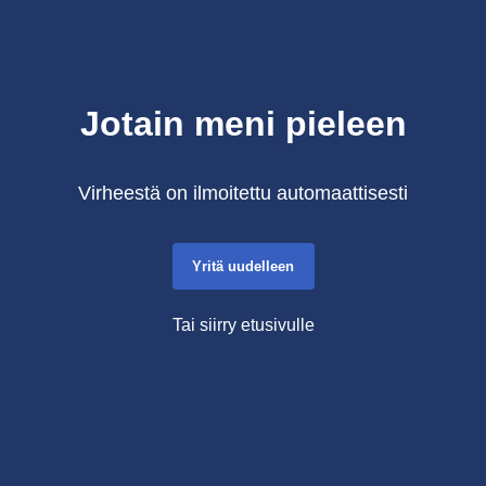
Jotain meni pieleen
Virheestä on ilmoitettu automaattisesti
Yritä uudelleen
Tai siirry etusivulle