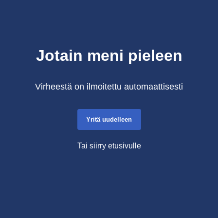
Jotain meni pieleen
Virheestä on ilmoitettu automaattisesti
Yritä uudelleen
Tai siirry etusivulle