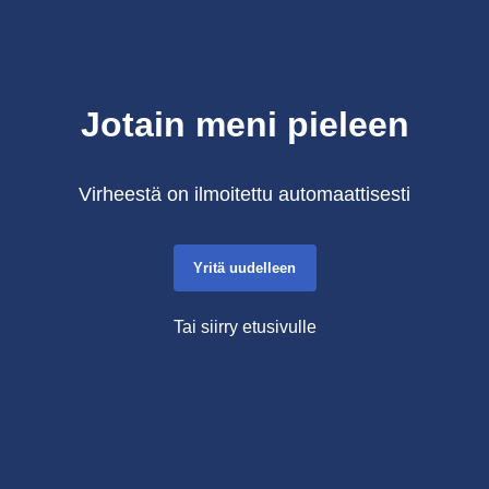
Jotain meni pieleen
Virheestä on ilmoitettu automaattisesti
Yritä uudelleen
Tai siirry etusivulle