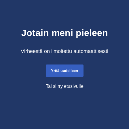
Jotain meni pieleen
Virheestä on ilmoitettu automaattisesti
Yritä uudelleen
Tai siirry etusivulle