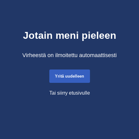
Jotain meni pieleen
Virheestä on ilmoitettu automaattisesti
Yritä uudelleen
Tai siirry etusivulle