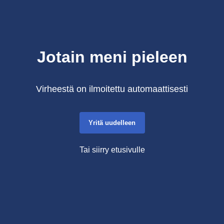
Jotain meni pieleen
Virheestä on ilmoitettu automaattisesti
Yritä uudelleen
Tai siirry etusivulle