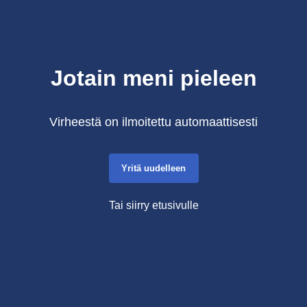
Jotain meni pieleen
Virheestä on ilmoitettu automaattisesti
Yritä uudelleen
Tai siirry etusivulle