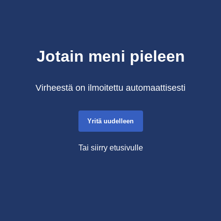
Jotain meni pieleen
Virheestä on ilmoitettu automaattisesti
Yritä uudelleen
Tai siirry etusivulle