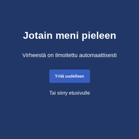
Jotain meni pieleen
Virheestä on ilmoitettu automaattisesti
Yritä uudelleen
Tai siirry etusivulle