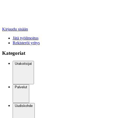
Kirjaudu sisään
Jätä työilmoitus
Rekisteröi yritys
Kategoriat
Urakoitsijat
Palvelut
Uudiskohde