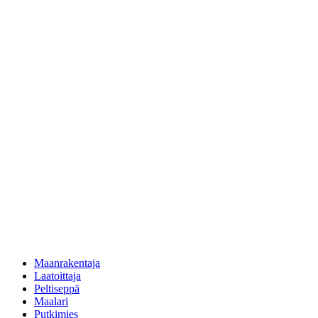
Maanrakentaja
Laatoittaja
Peltiseppä
Maalari
Putkimies