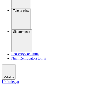
Talo ja piha
Sisäremontit
Etsi yrityksiä
Uutta
Näin Remppatori toimii
Valikko
Urakoitsijat