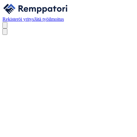
Rekisteröi yritys
Jätä työilmoitus