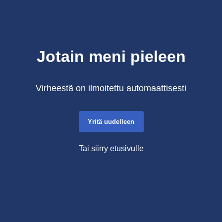
Jotain meni pieleen
Virheestä on ilmoitettu automaattisesti
Yritä uudelleen
Tai siirry etusivulle