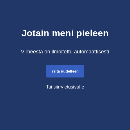
Jotain meni pieleen
Virheestä on ilmoitettu automaattisesti
Yritä uudelleen
Tai siirry etusivulle