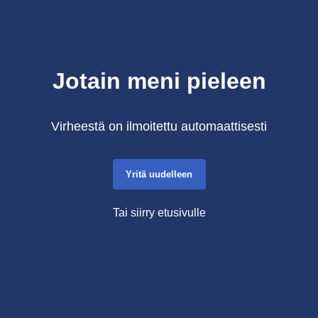
Jotain meni pieleen
Virheestä on ilmoitettu automaattisesti
Yritä uudelleen
Tai siirry etusivulle