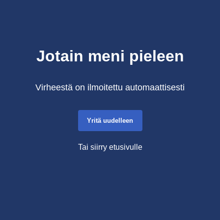
Jotain meni pieleen
Virheestä on ilmoitettu automaattisesti
Yritä uudelleen
Tai siirry etusivulle