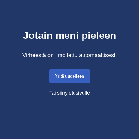
Jotain meni pieleen
Virheestä on ilmoitettu automaattisesti
Yritä uudelleen
Tai siirry etusivulle