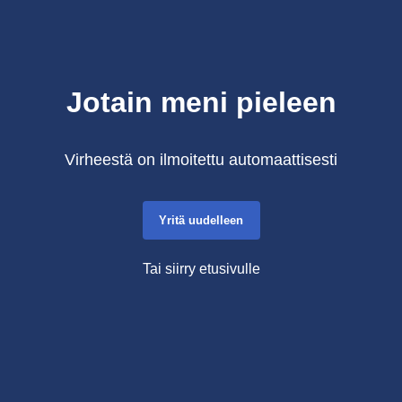
Jotain meni pieleen
Virheestä on ilmoitettu automaattisesti
Yritä uudelleen
Tai siirry etusivulle