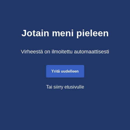
Jotain meni pieleen
Virheestä on ilmoitettu automaattisesti
Yritä uudelleen
Tai siirry etusivulle