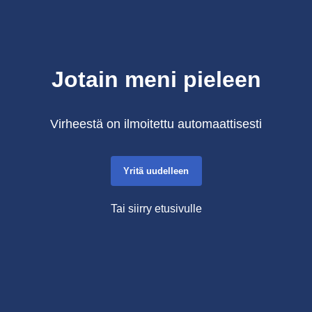
Jotain meni pieleen
Virheestä on ilmoitettu automaattisesti
Yritä uudelleen
Tai siirry etusivulle