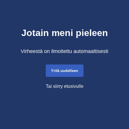
Jotain meni pieleen
Virheestä on ilmoitettu automaattisesti
Yritä uudelleen
Tai siirry etusivulle