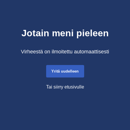
Jotain meni pieleen
Virheestä on ilmoitettu automaattisesti
Yritä uudelleen
Tai siirry etusivulle