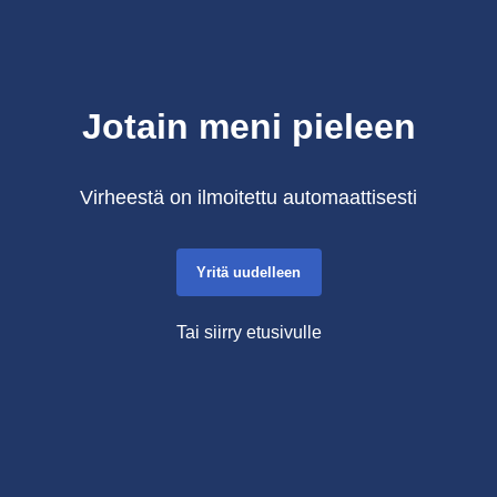
Jotain meni pieleen
Virheestä on ilmoitettu automaattisesti
Yritä uudelleen
Tai siirry etusivulle