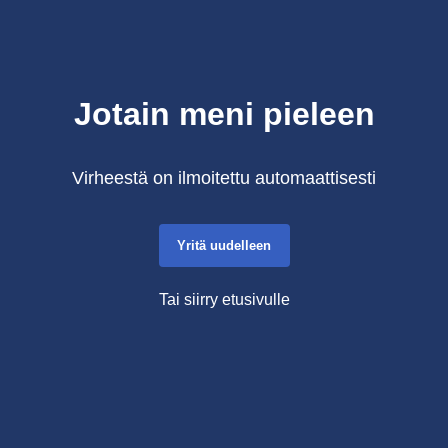
Jotain meni pieleen
Virheestä on ilmoitettu automaattisesti
Yritä uudelleen
Tai siirry etusivulle