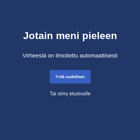
Jotain meni pieleen
Virheestä on ilmoitettu automaattisesti
Yritä uudelleen
Tai siirry etusivulle