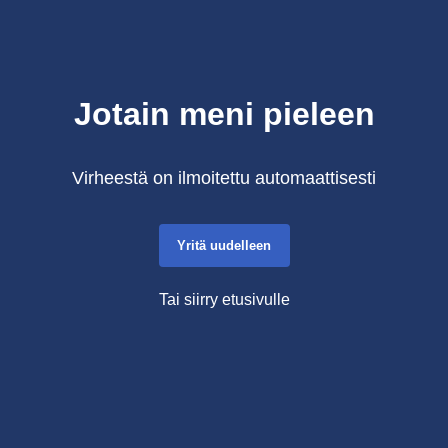
Jotain meni pieleen
Virheestä on ilmoitettu automaattisesti
Yritä uudelleen
Tai siirry etusivulle