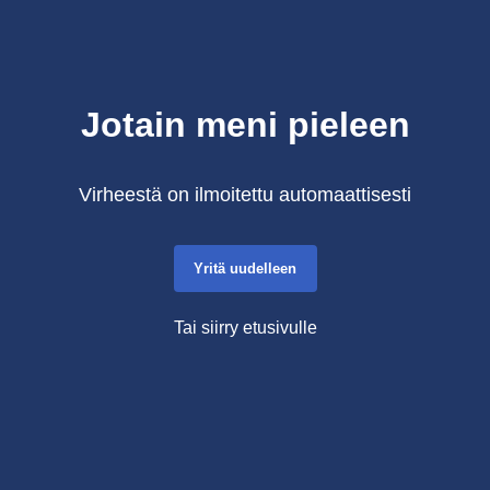
Jotain meni pieleen
Virheestä on ilmoitettu automaattisesti
Yritä uudelleen
Tai siirry etusivulle