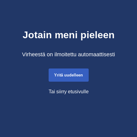
Jotain meni pieleen
Virheestä on ilmoitettu automaattisesti
Yritä uudelleen
Tai siirry etusivulle