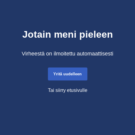
Jotain meni pieleen
Virheestä on ilmoitettu automaattisesti
Yritä uudelleen
Tai siirry etusivulle