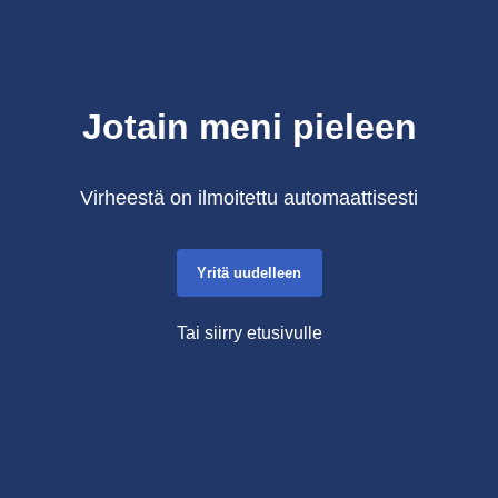
Jotain meni pieleen
Virheestä on ilmoitettu automaattisesti
Yritä uudelleen
Tai siirry etusivulle