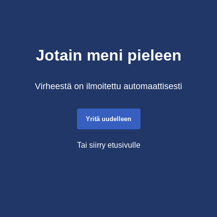
Jotain meni pieleen
Virheestä on ilmoitettu automaattisesti
Yritä uudelleen
Tai siirry etusivulle