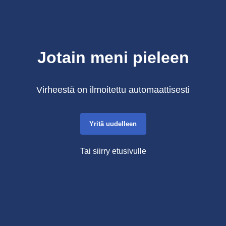
Jotain meni pieleen
Virheestä on ilmoitettu automaattisesti
Yritä uudelleen
Tai siirry etusivulle