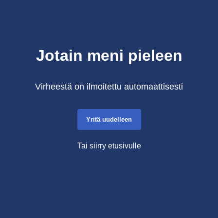
Jotain meni pieleen
Virheestä on ilmoitettu automaattisesti
Yritä uudelleen
Tai siirry etusivulle