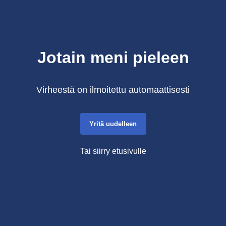
Jotain meni pieleen
Virheestä on ilmoitettu automaattisesti
Yritä uudelleen
Tai siirry etusivulle