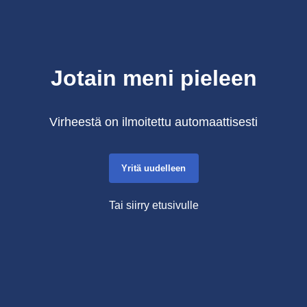
Jotain meni pieleen
Virheestä on ilmoitettu automaattisesti
Yritä uudelleen
Tai siirry etusivulle