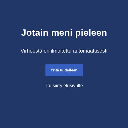
Jotain meni pieleen
Virheestä on ilmoitettu automaattisesti
Yritä uudelleen
Tai siirry etusivulle