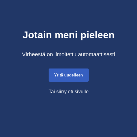
Jotain meni pieleen
Virheestä on ilmoitettu automaattisesti
Yritä uudelleen
Tai siirry etusivulle