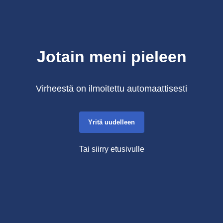
Jotain meni pieleen
Virheestä on ilmoitettu automaattisesti
Yritä uudelleen
Tai siirry etusivulle